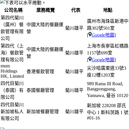
公司名稱
業務概覽
代表
地點
第四代菊川
廣州市海珠區新港中
（廣州）餐
中國大陸的餐廳運
菊川雄平
路302號501室
飲管理有限
營
[
Google地圖
]
公司
第四代（上
上海市長寧區虹橋路
中國大陸的餐廳運
海）餐飲管
菊川雄平
1157號699室
營
理有限公司
[
Google地圖
]
mum
尖沙咀廣東道33號3
Holdings
香港餐飲管理
菊川雄平
座12樓1203室
HK, Limited
四代目菊川
989 Rama III Road,
Bangpongpang,
（泰國）有
泰國餐廳管理
菊川雄平
Yannawa, 曼谷 10120
限公司
四代目菊川
新加坡 228208 邵氏
新加坡私人
新加坡餐廳管理
菊川雄平
中心 1 斯科茨路 1 號
#01-16
有限公司