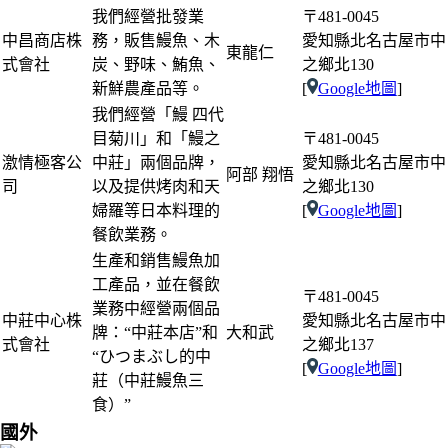
我們經營批發業
〒481-0045
中昌商店株
務，販售鰻魚、木
愛知縣北名古屋市中
東龍仁
式會社
炭、野味、鮪魚、
之鄉北130
新鮮農產品等。
[
Google地圖
]
我們經營「鰻 四代
目菊川」和「鰻之
〒481-0045
激情極客公
中莊」兩個品牌，
愛知縣北名古屋市中
阿部 翔悟
司
以及提供烤肉和天
之鄉北130
婦羅等日本料理的
[
Google地圖
]
餐飲業務。
生產和銷售鰻魚加
工產品，並在餐飲
〒481-0045
業務中經營兩個品
中莊中心株
愛知縣北名古屋市中
牌：“中莊本店”和
大和武
式會社
之鄉北137
“ひつまぶし的中
[
Google地圖
]
莊（中莊鰻魚三
食）”
國外