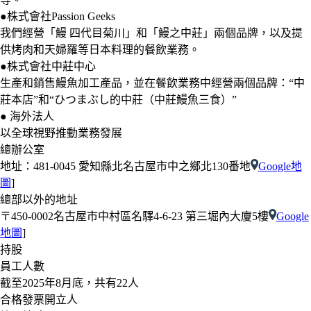
●株式會社Passion Geeks
我們經營「鰻 四代目菊川」和「鰻之中莊」兩個品牌，以及提
供烤肉和天婦羅等日本料理的餐飲業務。
●株式會社中莊中心
生產和銷售鰻魚加工產品，並在餐飲業務中經營兩個品牌：“中
莊本店”和“ひつまぶし的中莊（中莊鰻魚三食）”
● 海外法人
以全球視野推動業務發展
總辦公室
地址：481-0045 愛知縣北名古屋市中之鄉北130番地
Google地
圖
]
總部以外的地址
〒450-0002名古屋市中村區名驛4-6-23 第三堀內大廈5樓
Google
地圖
]
持股
員工人數
截至2025年8月底，共有22人
合格發票開立人