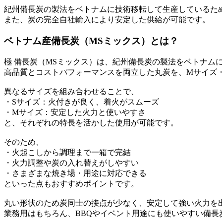
紀州備長炭の製法をベトナムに技術移転して生産しているた
また、炭の完全自社輸入により安定した供給が可能です。
ベトナム産備長炭（MSミックス）とは？
極 備長炭（MSミックス）は、紀州備長炭の製法をベトナム
高品質とコストパフォーマンスを両立した丸炭を、Mサイズ
異なるサイズを組み合わせることで、
・Sサイズ：火付きが良く、着火がスムーズ
・Mサイズ：安定した火力と使いやすさ
と、それぞれの特長を活かした使用が可能です。
そのため、
・火起こしから調理まで一箱で完結
・火力調整や炭の入れ替えがしやすい
・さまざまな焼き場・用途に対応できる
といった点もおすすめポイントです。
丸い形状のため炭同士の接点が少なく、安定して強い火力を
業務用はもちろん、BBQやイベント用途にも使いやすい備長