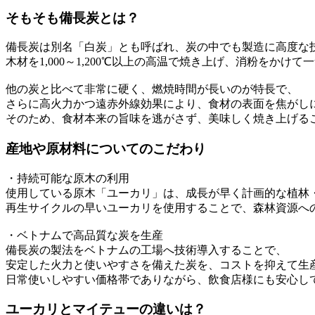
そもそも備長炭とは？
備長炭は別名「白炭」とも呼ばれ、炭の中でも製造に高度な
木材を1,000～1,200℃以上の高温で焼き上げ、消粉をか
他の炭と比べて非常に硬く、燃焼時間が長いのが特長で、
さらに高火力かつ遠赤外線効果により、食材の表面を焦がし
そのため、食材本来の旨味を逃がさず、美味しく焼き上げる
産地や原材料についてのこだわり
・持続可能な原木の利用
使用している原木「ユーカリ」は、成長が早く計画的な植林
再生サイクルの早いユーカリを使用することで、森林資源へ
・ベトナムで高品質な炭を生産
備長炭の製法をベトナムの工場へ技術導入することで、
安定した火力と使いやすさを備えた炭を、コストを抑えて生
日常使いしやすい価格帯でありながら、飲食店様にも安心し
ユーカリとマイテューの違いは？