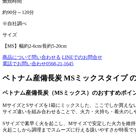
燃焼時間
約90分～120分
※自社調べ
サイズ
【MS】幅約2-6cm/長約5-20cm
商品について問い合わせる
LINEでのお問合せ
電話でお問い合わせ
0568-21-1645
ベトナム産備長炭 MSミックスタイプ 
ベトナム産備長炭（MSミックス）のおすすめポイ
MサイズとSサイズを1箱にミックスした、ここでしか買えな
サイズ違いを組み合わせることで、火力・火持ち・着火のし
Sサイズで素早く火を起こし、Mサイズで安定した火力を維
火起こしから調理までスムーズに行える扱いやすさが特長で