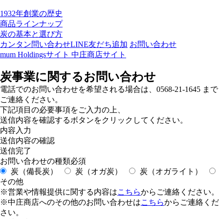
1932年創業の歴史
商品ラインナップ
炭の基本と選び方
カンタン問い合わせ
LINE友だち追加
お問い合わせ
mum Holdingsサイト
中庄商店サイト
炭事業に関するお問い合わせ
電話でのお問い合わせを希望される場合は、0568-21-1645 まで
ご連絡ください。
下記項目の必要事項をご入力の上、
送信内容を確認するボタンをクリックしてください。
内容入力
送信内容の確認
送信完了
お問い合わせの種類
必須
炭（備長炭）
炭（オガ炭）
炭（オガライト）
その他
※営業や情報提供に関する内容は
こちら
からご連絡ください。
※中庄商店へのその他のお問い合わせは
こちら
からご連絡くだ
さい。