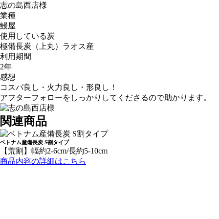
志の島西店様
業種
鰻屋
使用している炭
極備長炭（上丸）ラオス産
利用期間
2年
感想
コスパ良し・火力良し・形良し！
アフターフォローをしっかりしてくださるので助かります。
関連商品
ベトナム産備長炭 S割タイプ
【荒割】幅約2-6cm/長約5-10cm
商品内容の詳細はこちら