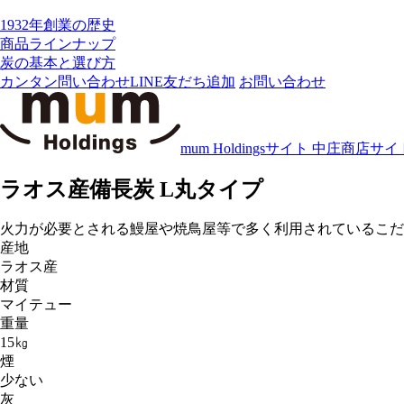
1932年創業の歴史
商品ラインナップ
炭の基本と選び方
カンタン問い合わせ
LINE友だち追加
お問い合わせ
mum Holdingsサイト
中庄商店サイ
ラオス産備長炭
L丸タイプ
火力が必要とされる鰻屋や焼鳥屋等で多く利用されているこだ
産地
ラオス産
材質
マイテュー
重量
15㎏
煙
少ない
灰