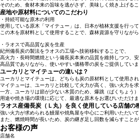
そのため、食材本来の旨味を逃がさず、美味しく焼き上げるこ
産地や原材料についてのこだわり
・持続可能な原木の利用
使用している原木「マイテュー」は、日本が植林支援を行って
この木を原材料として使用することで、森林資源を守りながら
・ラオスで高品質な炭を生産
紀州備長炭の製法をラオスの工場へ技術移転することで、
高火力・長時間燃焼という備長炭本来の品質を維持しつつ、安
高品質でありながら、使いやすい価格帯の炭をご提供していま
ユーカリとマイテューの違いは？
ユーカリとマイテューは、どちらも炭の原材料として使用され
マイテューは、ユーカリと比較して火力が高く、強い火力を求
一方、ユーカリは節が少ない木質のため、爆跳（ばくちょう）
用途や焼き場の環境に応じて、最適な原木をお選びいただけま
ラオス産備長炭（Ｌ丸）を良く使用している店舗の
強い火力が求められる鰻屋や焼鳥屋を中心にご利用いただいて
また、燃焼時間が長いため、炭の継ぎ足し回数を減らすことが
お客様の声
店舗名