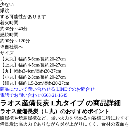
少ない
爆跳
する可能性があります
着火時間
約30分～40分
燃焼時間
約90分～120分
※自社調べ
サイズ
【太丸】幅約5-6cm/長約20-27cm
【上丸】幅約4-5cm/長約20-27cm
【丸】幅約3-4cm/長約20-27cm
【小丸】幅約2-3cm/長約20-27cm
【細丸】幅約1.5-2cm/長約20-27cm
商品について問い合わせる
LINEでのお問合せ
電話でお問い合わせ
0568-21-1645
ラオス産備長炭 L丸タイプ の商品詳細
ラオス産備長炭（Ｌ丸）のおすすめポイント
鰻屋様や焼鳥屋様など、強い火力を求めるお客様に特におすす
備長炭は高火力でありながら炎が上がりにくく、食材の表面を