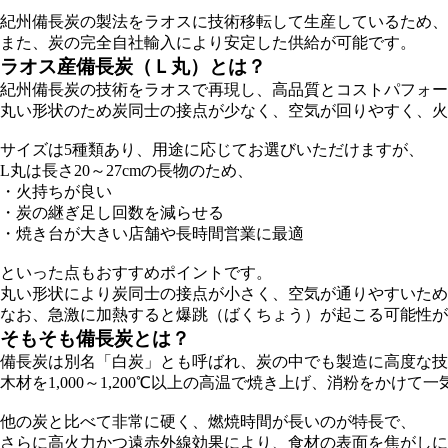
紀州備長炭の製法をラオスに技術移転して生産しているため、
また、炭の完全自社輸入により安定した供給が可能です。
ラオス産備長炭（Ｌ丸）とは？
紀州備長炭の技術をラオスで再現し、高品質とコストパフォー
丸い形状のため炭同士の接点が少なく、空気が回りやすく、火
サイズは5種類あり、用途に応じてお選びいただけますが、
L丸は長さ20～27cmの長物のため、
・火持ちが良い
・炭の継ぎ足し回数を減らせる
・焼き台が大きい店舗や長時間営業に最適
といった点もおすすめポイントです。
丸い形状により炭同士の接点が小さく、空気が通りやすいため
なお、急激に加熱すると爆跳（ばくちょう）が起こる可能性が
そもそも備長炭とは？
備長炭は別名「白炭」とも呼ばれ、炭の中でも製造に高度な技
木材を1,000～1,200℃以上の高温で焼き上げ、消粉をかけ
他の炭と比べて非常に硬く、燃焼時間が長いのが特長で、
さらに高火力かつ遠赤外線効果により、食材の表面を焦がしに