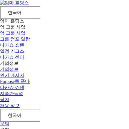
한국어
엄마 홀딩스
엄 그룹 사업
엄 그룹 사업
그룹 점포 일람
나카쇼 쇼텐
열정 기크스
나카쇼 센터
기업정보
기업정보
인기 메시지
Purpose를 풀다
나카쇼 쇼텐
지속가능성
공지
채용 정보
한국어
문의