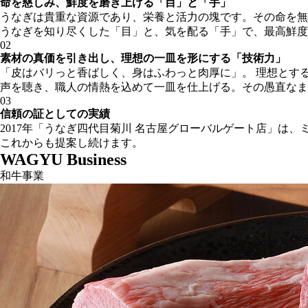
命を慈しみ、鮮度を磨き上げる「目」と「手」
うなぎは貴重な資源であり、栄養と活力の塊です。その命を無
うなぎを知り尽くした「目」と、気を配る「手」で、最高鮮度
02
素材の真価を引き出し、理想の一皿を形にする「技術力」
「皮はバリっと香ばしく、身はふわっと肉厚に」。 理想とす
声を聴き、職人の情熱を込めて一皿を仕上げる。その愚直なま
03
信頼の証としての実績
2017年「うなぎ四代目菊川 名古屋グローバルゲート店」
これからも提案し続けます。
WAGYU Business
和牛事業