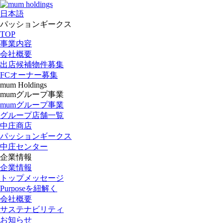
日本語
パッションギークス
TOP
事業内容
会社概要
出店候補物件募集
FCオーナー募集
mum Holdings
mumグループ事業
mumグループ事業
グループ店舗一覧
中庄商店
パッションギークス
中庄センター
企業情報
企業情報
トップメッセージ
Purposeを紐解く
会社概要
サステナビリティ
お知らせ