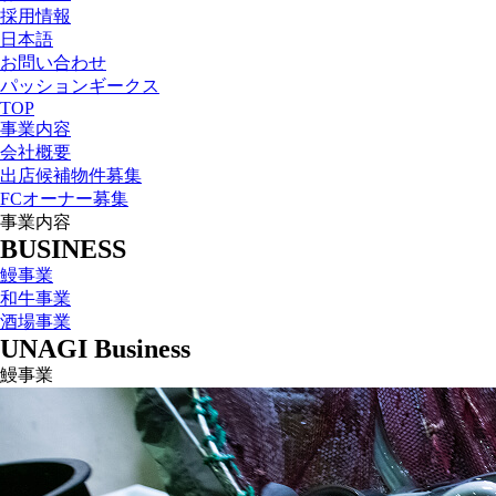
採用情報
日本語
お問い合わせ
パッションギークス
TOP
事業内容
会社概要
出店候補物件募集
FCオーナー募集
事業内容
BUSINESS
鰻事業
和牛事業
酒場事業
UNAGI Business
鰻事業