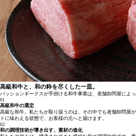
高級和牛と、和の粋を尽くした一皿。
パッションギークスが手掛ける和牛事業は、老舗卸問屋によっ
01
高級和牛の選定
高級な和牛。私たちが取り扱うのは、その中でも老舗卸問屋が
トに味わえる状態で、お客様の元へと届けます。
02
和の調理技術が導き出す、素材の進化