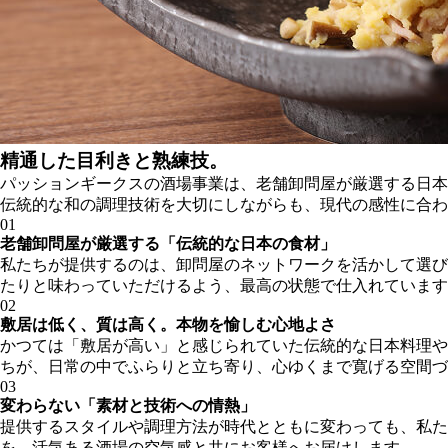
精通した目利きと熟練技。
パッションギークスの酒場事業は、老舗卸問屋が厳選する日本
伝統的な和の調理技術を大切にしながらも、現代の感性に合わ
01
老舗卸問屋が厳選する「伝統的な日本の食材」
私たちが提供するのは、卸問屋のネットワークを活かして選び
たりと味わっていただけるよう、最高の状態で仕入れています
02
敷居は低く、質は高く。本物を愉しむ心地よさ
かつては「敷居が高い」と感じられていた伝統的な日本料理や
ちが、日常の中でふらりと立ち寄り、心ゆくまで寛げる空間づ
03
変わらない「素材と技術への情熱」
提供するスタイルや調理方法が時代とともに変わっても、私た
を、活気ある酒場の空気感と共にお客様へお届けします。