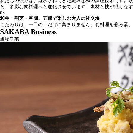
私たちの強みは、継承されてきた繊細な和の調理技術です。素
ど、多彩な肉料理へと進化させています。素材と技が織りなす
03
和牛・割烹・空間。五感で楽しむ大人の社交場
こだわりは、一皿の上だけに留まりません。お料理を彩る器、
SAKABA Business
酒場事業