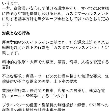
いります。
一方、従業員が安心して働ける環境を守り、すべてのお客様
に快適な空間を提供し続けるため、カスタマーハラスメント
に対する基本方針を当グループ全社として以下のとおり定め
ます。
対象となる行為
厚生労働省のガイドラインに基づき、社会通念上許容される
範囲を超えた以下の行為を「カスタマーハラスメント」と定
義します。
精神的な攻撃：大声での威圧、暴言、侮辱、人格を否定する
言動
不当な要求：商品・サービスの仕様を超えた無理な要求、無
償提供や不当な返金の強要、土下座の要求
業務妨害行為：長時間の拘束、店舗への居座り、執拗な電
話・メール・SNS等によるコンタクト
プライバシーの侵害：従業員の無断撮影・録音、SNS等への
従業員の個人情報や誹謗中傷の投稿