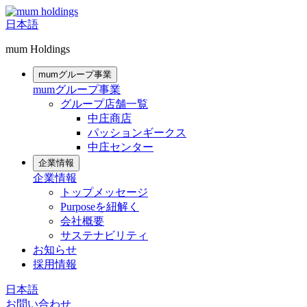
日本語
mum Holdings
mumグループ事業
mumグループ事業
グループ店舗一覧
中庄商店
パッションギークス
中庄センター
企業情報
企業情報
トップメッセージ
Purposeを紐解く
会社概要
サステナビリティ
お知らせ
採用情報
日本語
お問い合わせ