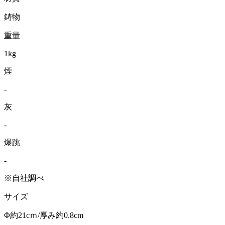
鋳物
重量
1kg
煙
-
灰
-
爆跳
-
※自社調べ
サイズ
Φ約21cｍ/厚み約0.8cm