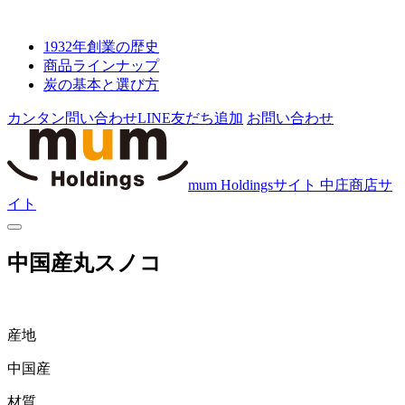
1932年創業の歴史
商品ラインナップ
炭の基本と選び方
カンタン問い合わせ
LINE友だち追加
お問い合わせ
mum Holdingsサイト
中庄商店サ
イト
中国産丸スノコ
産地
中国産
材質