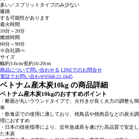
多い／スプリットタイプのみ少ない
爆跳
する可能性があります
着火時間
10分～20分
燃焼時間
60分～90分
※自社調べ
サイズ
幅約3-6cm/長約10-20cm
商品について問い合わせる
LINEでのお問合せ
電話でお問い合わせ
0568-21-1645
ベトナム産木炭10kg の商品詳細
ベトナム産木炭10kgのおすすめポイント
・断面が丸いラウンドタイプで、火付きが良く火力の調整も簡
単
・飲食店での使用に適しており、焼鳥店や焼肉店などの炭火調
理におすすめ
・日本の技術指導により、近年急成長を遂げた高品質で安定し
た木炭