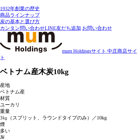
1932年創業の歴史
商品ラインナップ
炭の基本と選び方
カンタン問い合わせ
LINE友だち追加
お問い合わせ
mum Holdingsサイト
中庄商店サイ
ト
ベトナム産木炭10kg
産地
ベトナム産
材質
ユーカリ
重量
3㎏（スプリット、ラウンドタイプのみ）／10kg
煙
多い
灰