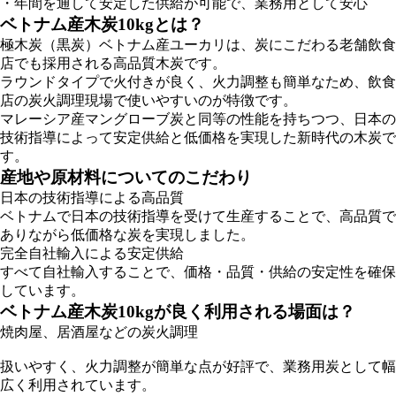
・年間を通して安定した供給が可能で、業務用として安心
ベトナム産木炭10kgとは？
極木炭（黒炭）ベトナム産ユーカリは、炭にこだわる老舗飲食
店でも採用される高品質木炭です。
ラウンドタイプで火付きが良く、火力調整も簡単なため、飲食
店の炭火調理現場で使いやすいのが特徴です。
マレーシア産マングローブ炭と同等の性能を持ちつつ、日本の
技術指導によって安定供給と低価格を実現した新時代の木炭で
す。
産地や原材料についてのこだわり
日本の技術指導による高品質
ベトナムで日本の技術指導を受けて生産することで、高品質で
ありながら低価格な炭を実現しました。
完全自社輸入による安定供給
すべて自社輸入することで、価格・品質・供給の安定性を確保
しています。
ベトナム産木炭10kgが良く利用される場面は？
焼肉屋、居酒屋などの炭火調理
扱いやすく、火力調整が簡単な点が好評で、業務用炭として幅
広く利用されています。