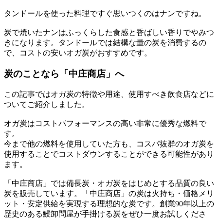
タンドールを使った料理ですぐ思いつくのはナンですね。
炭で焼いたナンはふっくらした食感と香ばしい香りでやみつ
きになります。タンドールでは結構な量の炭を消費するの
で、コストの安いオガ炭がおすすめです。
炭のことなら「中庄商店」へ
この記事ではオガ炭の特徴や用途、使用すべき飲食店などに
ついてご紹介しました。
オガ炭はコストパフォーマンスの高い非常に優秀な燃料で
す。
今まで他の燃料を使用していた方も、コスパ抜群のオガ炭を
使用することでコストダウンすることができる可能性があり
ます。
「中庄商店」では備長炭・オガ炭をはじめとする品質の良い
炭を販売しています。「中庄商店」の炭は火持ち・価格メリ
ット・安定供給を実現する理想的な炭です。創業90年以上の
歴史のある鰻卸問屋が手掛ける炭をぜひ一度お試しくださ