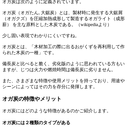
オガ炭は次のように定義されています。
オガ炭（オガたん, 大鋸炭）とは、製材時に発生する大鋸屑
（オガクズ）を圧縮加熱成形して製造するオガライト（成形
薪） を主な原料とした木炭である。（wikipediaより）
少し固い表現でわかりにくいですね。
オガ炭とは、「木材加工の際に出るおがくずを再利用して作
られた木炭の一種」です。
備長炭と比べると脆く、劣化版のように思われている方もい
ますが、じつは火力や燃焼時間は備長炭に劣りません。
また、さまざまな特徴や使用メリットを持っており、用途や
シーンによってはその力を存分に発揮します。
オガ炭の特徴やメリット
オガ炭にはどのような特徴があるのかご紹介します。
オガ炭には２種類のタイプがある