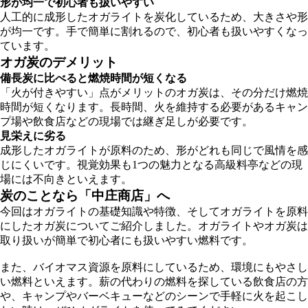
形が均一で初心者も扱いやすい
人工的に成形したオガライトを炭化しているため、大きさや形
が均一です。手で簡単に割れるので、初心者も扱いやすくなっ
ています。
オガ炭のデメリット
備長炭に比べると燃焼時間が短くなる
「火が付きやすい」点がメリットのオガ炭は、その分だけ燃焼
時間が短くなります。長時間、火を維持する必要があるキャン
プ場や飲食店などの現場では継ぎ足しが必要です。
見栄えに劣る
成形したオガライトが原料のため、形がどれも同じで風情を感
じにくいです。視覚効果も1つの魅力となる高級料亭などの現
場には不向きといえます。
炭のことなら「中庄商店」へ
今回はオガライトの基礎知識や特徴、そしてオガライトを原料
にしたオガ炭についてご紹介しました。オガライトやオガ炭は
取り扱いが簡単で初心者にも扱いやすい燃料です。
また、バイオマス資源を原料にしているため、環境にもやさし
い燃料といえます。薪の代わりの燃料を探している飲食店の方
や、キャンプやバーベキューなどのシーンで手軽に火を起こし