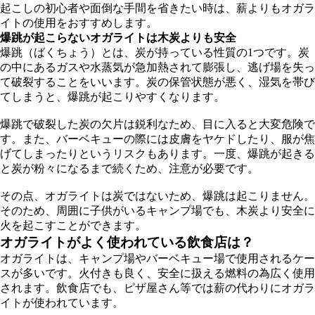
起こしの初心者や面倒な手間を省きたい時は、薪よりもオガラ
イトの使用をおすすめします。
爆跳が起こらないオガライトは木炭よりも安全
爆跳（ばくちょう）とは、炭が持っている性質の1つです。炭
の中にあるガスや水蒸気が急加熱されて膨張し、逃げ場を失っ
て破裂することをいいます。炭の保管状態が悪く、湿気を帯び
てしまうと、爆跳が起こりやすくなります。
爆跳で破裂した炭の欠片は鋭利なため、目に入ると大変危険で
す。また、バーベキューの際には皮膚をヤケドしたり、服が焦
げてしまったりというリスクもあります。一度、爆跳が起きる
と炭が粉々になるまで続くため、注意が必要です。
その点、オガライトは炭ではないため、爆跳は起こりません。
そのため、周囲に子供がいるキャンプ場でも、木炭より安全に
火を起こすことができます。
オガライトがよく使われている飲食店は？
オガライトは、キャンプ場やバーベキュー場で使用されるケー
スが多いです。火付きも良く、安全に扱える燃料の為広く使用
されます。飲食店でも、ピザ屋さん等では薪の代わりにオガラ
イトが使われています。