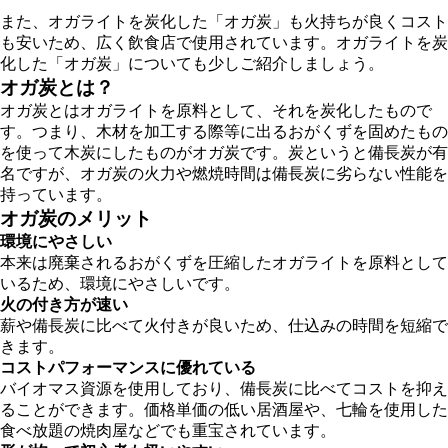
また、オガライトを炭化した「オガ炭」も火持ちが良くコスト
も安いため、広く飲食店で使用されています。オガライトを炭
化した「オガ炭」についても少しご紹介しましょう。
オガ炭とは？
オガ炭とはオガライトを原料として、それを炭化したもので
す。つまり、木材を加工する際等に出るおがくずを固めたもの
を使って木炭にしたものがオガ炭です。炭というと備長炭が有
名ですが、オガ炭の火力や燃焼時間は備長炭に劣らない性能を
持っています。
オガ炭のメリット
環境にやさしい
本来は廃棄されるおがくずを圧縮したオガライトを原料として
いるため、環境にやさしいです。
火の付き方が速い
薪や備長炭に比べて火付きが良いため、仕込みの時間を短縮で
きます。
コストパフォーマンスに優れている
バイオマス資源を使用しており、備長炭に比べてコストを抑え
ることができます。価格単価の低い居酒屋や、七輪を使用した
食べ放題の焼肉屋などでも重宝されています。