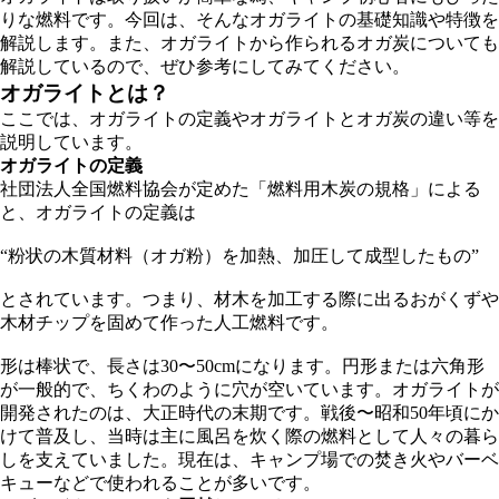
りな燃料です。今回は、そんなオガライトの基礎知識や特徴を
解説します。また、オガライトから作られるオガ炭についても
解説しているので、ぜひ参考にしてみてください。
オガライトとは？
ここでは、オガライトの定義やオガライトとオガ炭の違い等を
説明しています。
オガライトの定義
社団法人全国燃料協会が定めた「燃料用木炭の規格」による
と、オガライトの定義は
“粉状の木質材料（オガ粉）を加熱、加圧して成型したもの”
とされています。つまり、材木を加工する際に出るおがくずや
木材チップを固めて作った人工燃料です。
形は棒状で、長さは30〜50cmになります。円形または六角形
が一般的で、ちくわのように穴が空いています。オガライトが
開発されたのは、大正時代の末期です。戦後〜昭和50年頃にか
けて普及し、当時は主に風呂を炊く際の燃料として人々の暮ら
しを支えていました。現在は、キャンプ場での焚き火やバーベ
キューなどで使われることが多いです。