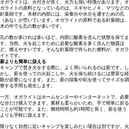
オガライトは、火付きが良く、火力も強い特徴があります。オ
ガライトの原料となっているのは、スギやヒノキ、マツなどの
針葉樹です。木材の内部には、栄養分や水分を通すための孔
（あな）が空いています。オガライトの原料である針葉樹は、
木の中でも孔の数が多いです。
孔の数が多ければ多いほど、内部に酸素を含んだ状態を保てま
す。当然、火を起こすために必要な酸素を多く含んだ物質ほ
ど、燃えやすいです。そんな針葉樹で作られた燃料が、オガラ
イトです。
薪よりも簡単に扱える
キャンプで焚き火をする際に、よく用いられるのは薪です。し
かし、薪を使っての火起こしや、火を保ち続けるには豊富な経
験が必要になります。また、薪の採集や鉈を使ってサイズを調
整する手間も発生します。
一方、オガライトはホームセンターやインターネットで、必要
な分だけ購入できます。素材も柔らかいため、手で簡単に折る
ことが可能です。また、燃焼時間も約1時間と長く、薪を使う
よりも手軽に扱えます。
限りなく自然に近いキャンプを楽しみたい場合は別ですが、火