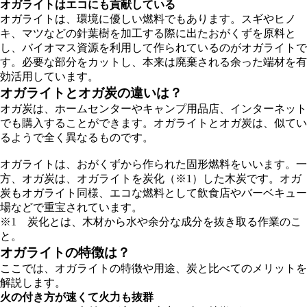
オガライトはエコにも貢献している
オガライトは、環境に優しい燃料でもあります。スギやヒノ
キ、マツなどの針葉樹を加工する際に出たおがくずを原料と
し、バイオマス資源を利用して作られているのがオガライトで
す。必要な部分をカットし、本来は廃棄される余った端材を有
効活用しています。
オガライトとオガ炭の違いは？
オガ炭は、ホームセンターやキャンプ用品店、インターネット
でも購入することができます。オガライトとオガ炭は、似てい
るようで全く異なるものです。
オガライトは、おがくずから作られた固形燃料をいいます。一
方、オガ炭は、オガライトを炭化（※1）した木炭です。オガ
炭もオガライト同様、エコな燃料として飲食店やバーベキュー
場などで重宝されています。
※1 炭化とは、木材から水や余分な成分を抜き取る作業のこ
と。
オガライトの特徴は？
ここでは、オガライトの特徴や用途、炭と比べてのメリットを
解説します。
火の付き方が速くて火力も抜群