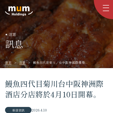
注意
訊息
頂部
注意
鰻魚四代目菊川、台中阪神國際機場...
鰻魚四代目菊川台中阪神洲際
酒店分店將於4月10日開幕。
2026.4.10
新店資訊