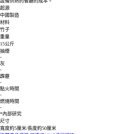
設備供熱的餐廳的成本。
起源
中國製造
材料
竹子
重量
15公斤
抽煙
-
灰
-
霹靂
-
點火時間
-
燃燒時間
-
*內部研究
尺寸
寬度約5厘米/長度約50厘米