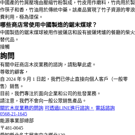
中國產的竹屑壓塊由壓縮竹粉製成，竹皮用作磨料，竹肉用於製
作筷子和香，竹油用於傳統中藥。該產品實現了竹子資源的零浪
費利用，極為環保。
哪些商店常使用中國製造的鋸末煤球？
中國製造的鋸末煤球被用作披薩店和設有披薩烤爐的餐廳的柴火
替代品。
接觸
詢問
有關中莊商店木炭業務的諮詢，請點擊此處。
尊敬的顧客，
自 2024 年 9 月 1 日起，我們已停止直接向個人客戶（一般零
售）銷售。
目前，我們專注於面向企業和公司的批發業務。
請注意，我們不會向一般公眾銷售產品。
關於木炭業務的問詢
可透過LINE進行諮詢。
電話諮詢
0568-21-1645
能源事業部總部
〒481-0045