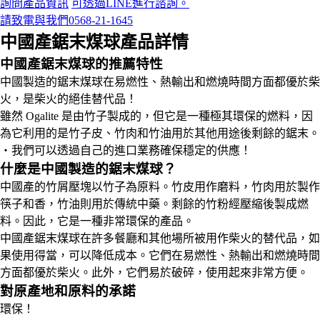
詢問產品資訊
可透過LINE進行諮詢。
請致電與我們
0568-21-1645
中國產鋸末煤球產品詳情
中國產鋸末煤球的推薦特性
中國製造的鋸末煤球在易燃性、熱輸出和燃燒時間方面都優於柴
火，是柴火的絕佳替代品！
雖然 Ogalite 是由竹子製成的，但它是一種極其環保的燃料，因
為它利用的是竹子皮、竹肉和竹油用於其他用途後剩餘的鋸末。
・我們可以透過自己的進口業務確保穩定的供應！
什麼是中國製造的鋸末煤球？
中國產的竹屑壓塊以竹子為原料。竹皮用作磨料，竹肉用於製作
筷子和香，竹油則用於傳統中藥。剩餘的竹粉經壓縮後製成燃
料。因此，它是一種非常環保的產品。
中國產鋸末煤球在許多餐廳和其他場所被用作柴火的替代品，如
果使用得當，可以降低成本。它們在易燃性、熱輸出和燃燒時間
方面都優於柴火。此外，它們易於破碎，使用起來非常方便。
對原產地和原料的承諾
環保！