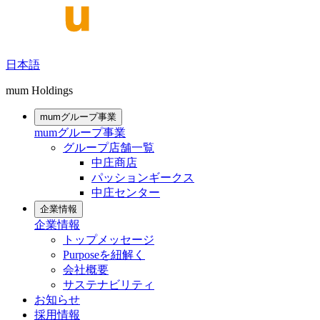
日本語
mum Holdings
mumグループ事業
mumグループ事業
グループ店舗一覧
中庄商店
パッションギークス
中庄センター
企業情報
企業情報
トップメッセージ
Purposeを紐解く
会社概要
サステナビリティ
お知らせ
採用情報