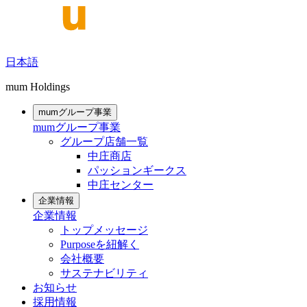
日本語
mum Holdings
mumグループ事業
mumグループ事業
グループ店舗一覧
中庄商店
パッションギークス
中庄センター
企業情報
企業情報
トップメッセージ
Purposeを紐解く
会社概要
サステナビリティ
お知らせ
採用情報