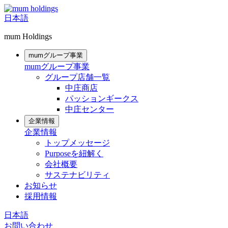
日本語
mum Holdings
mumグループ事業
mumグループ事業
グループ店舗一覧
中庄商店
パッションギークス
中庄センター
企業情報
企業情報
トップメッセージ
Purposeを紐解く
会社概要
サステナビリティ
お知らせ
採用情報
日本語
お問い合わせ