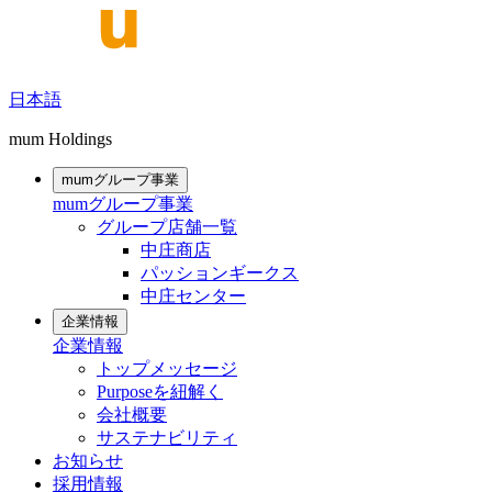
日本語
mum Holdings
mumグループ事業
mumグループ事業
グループ店舗一覧
中庄商店
パッションギークス
中庄センター
企業情報
企業情報
トップメッセージ
Purposeを紐解く
会社概要
サステナビリティ
お知らせ
採用情報