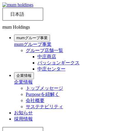
日本語
mum Holdings
mumグループ事業
mumグループ事業
グループ店舗一覧
中庄商店
パッションギークス
中庄センター
企業情報
企業情報
トップメッセージ
Purposeを紐解く
会社概要
サステナビリティ
お知らせ
採用情報